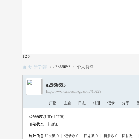
1
2
3
›
›
天野学院
a2566653
个人资料
a2566653
http://www.tianyecollege.com/?19228
广播
主题
日志
相册
记录
分享
a2566653
(UID: 19228)
邮箱状态
未验证
统计信息
好友数 0
|
记录数 0
|
日志数 0
|
相册数 0
|
回帖数 1
|