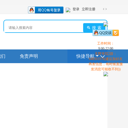
登录
立即注册
切
换
到
搜索
宽
版
工作时间：
9:00-22:00
天野学院2群：
我们
免责声明
快捷导航
648301976(建议加好友
再发信息，有时候直接
发消息可能收不到))