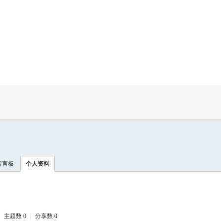
留言板
个人资料
主题数 0
|
分享数 0