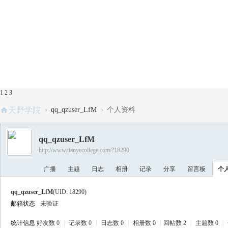
1
2
3
›
›
天野学院
qq_qzuser_LfM
个人资料
qq_qzuser_LfM
http://www.tianyecollege.com/?18290
广播
主题
日志
相册
记录
分享
留言板
个
qq_qzuser_LfM
(UID: 18290)
邮箱状态
未验证
统计信息
好友数 0
|
记录数 0
|
日志数 0
|
相册数 0
|
回帖数 2
|
主题数 0
|