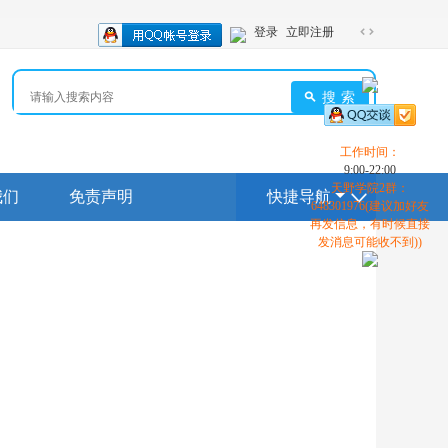
登录
立即注册
切
换
到
搜索
宽
版
工作时间：
9:00-22:00
天野学院2群：
我们
免责声明
快捷导航
648301976(建议加好友
再发信息，有时候直接
发消息可能收不到))