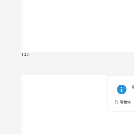
1
2
3
请稍候...