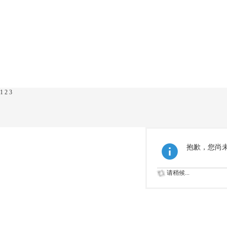
1
2
3
抱歉，您尚
请稍候...