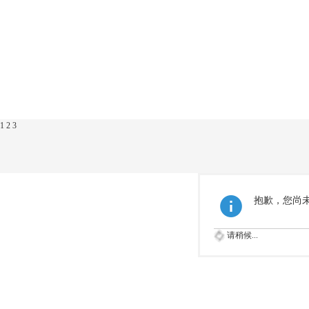
1
2
3
抱歉，您尚
请稍候...