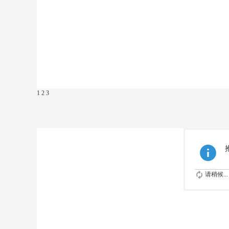
1
2
3
请稍候...