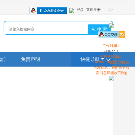
登录
立即注册
切
换
到
搜索
宽
版
工作时间：
9:00-22:00
天野学院2群：
我们
免责声明
快捷导航
648301976(建议加好友
再发信息，有时候直接
发消息可能收不到))