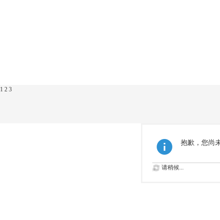
1
2
3
抱歉，您尚
请稍候...