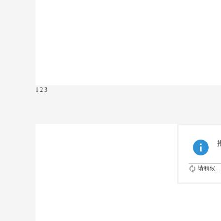
1
2
3
请稍候...