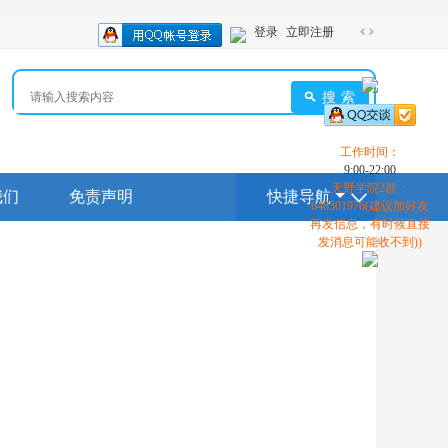
登录
立即注册
切
换
到
搜索
宽
版
工作时间：
9:00-22:00
天野学院2群：
我们
免责声明
快捷导航
648301976(建议加好友
再发信息，有时候直接
发消息可能收不到))