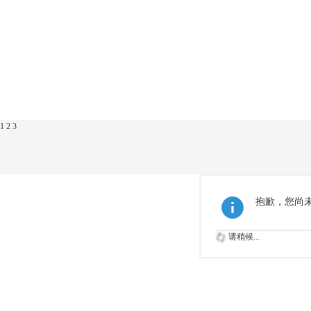
1
2
3
抱歉，您尚
请稍候...