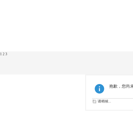
1
2
3
抱歉，您尚
请稍候...