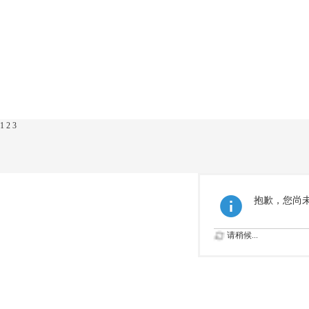
1
2
3
抱歉，您尚
请稍候...