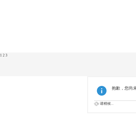
1
2
3
抱歉，您尚
请稍候...