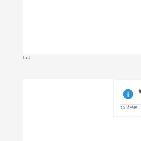
1
2
3
请稍候...