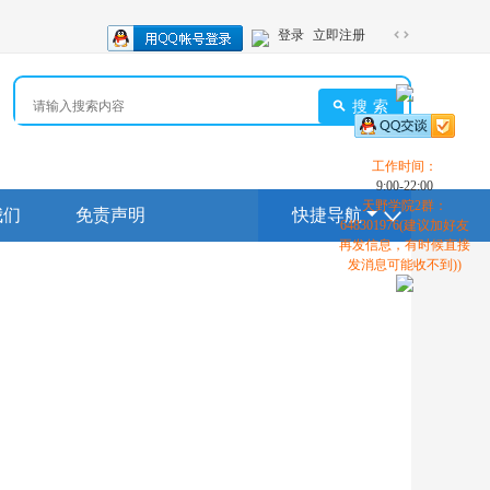
登录
立即注册
切
换
到
搜索
宽
版
工作时间：
9:00-22:00
天野学院2群：
我们
免责声明
快捷导航
648301976(建议加好友
再发信息，有时候直接
发消息可能收不到))