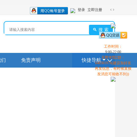
登录
立即注册
切
换
到
搜索
宽
版
工作时间：
9:00-22:00
天野学院2群：
我们
免责声明
快捷导航
648301976(建议加好友
再发信息，有时候直接
发消息可能收不到))