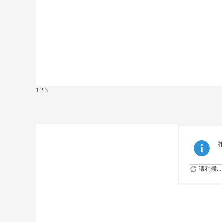
1
2
3
请稍候...