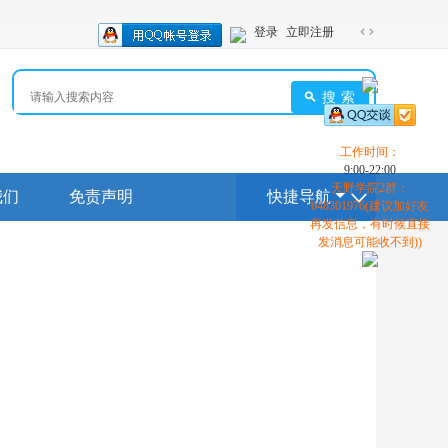
登录
立即注册
切
换
到
搜索
宽
版
工作时间：
9:00-22:00
天野学院2群：
我们
免责声明
快捷导航
648301976(建议加好友
再发信息，有时候直接
发消息可能收不到))