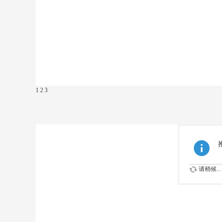
1
2
3
请稍候...