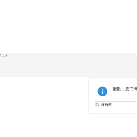
1
2
3
抱歉，您尚
请稍候...