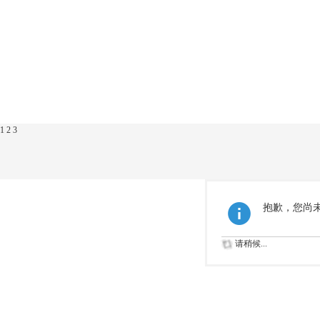
1
2
3
抱歉，您尚
请稍候...