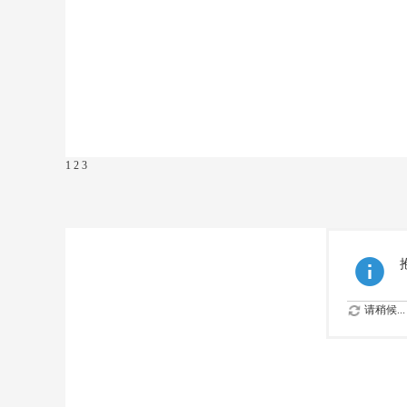
1
2
3
请稍候...