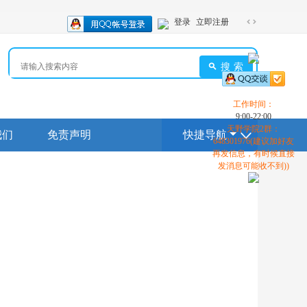
登录
立即注册
切
换
到
搜索
宽
版
工作时间：
9:00-22:00
天野学院2群：
我们
免责声明
快捷导航
648301976(建议加好友
再发信息，有时候直接
发消息可能收不到))