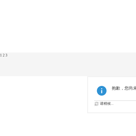
1
2
3
抱歉，您尚
请稍候...