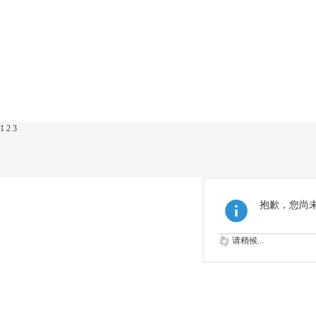
1
2
3
抱歉，您尚
请稍候...