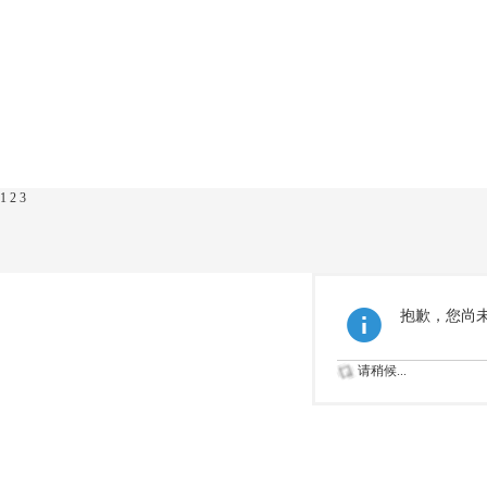
1
2
3
抱歉，您尚
请稍候...