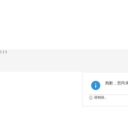
1
2
3
抱歉，您尚
请稍候...