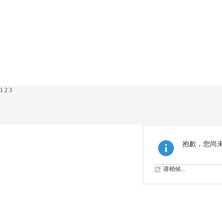
1
2
3
抱歉，您尚
请稍候...