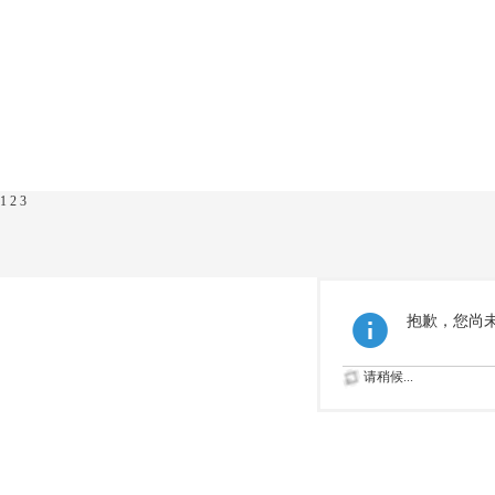
1
2
3
抱歉，您尚
请稍候...