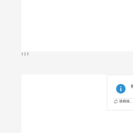
1
2
3
请稍候...