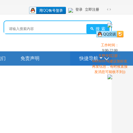
登录
立即注册
切
换
到
搜索
宽
版
工作时间：
9:00-22:00
天野学院2群：
我们
免责声明
快捷导航
648301976(建议加好友
再发信息，有时候直接
发消息可能收不到))