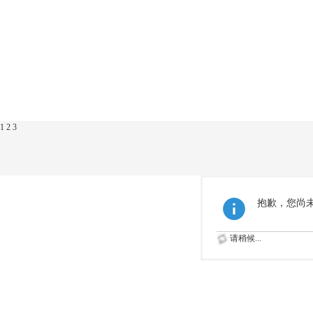
1
2
3
抱歉，您尚
请稍候...