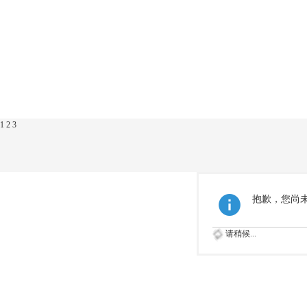
1
2
3
抱歉，您尚
请稍候...