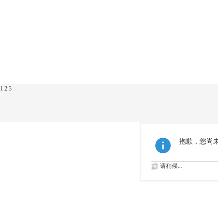
1
2
3
抱歉，您尚
请稍候...