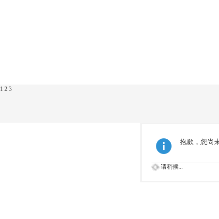
1
2
3
抱歉，您尚
请稍候...