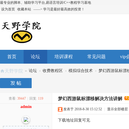
最专业的脚本、辅助学习平台,易语言培训/C++教程学习基地
设为首页
收藏本站
——> 学习是最好最高效的投资！
首页
论坛
培训课程
常见问题
vi
»
›
›
›
天野学院
论坛
收费教程区
模拟综合技术
梦幻西游鼠标漂
梦幻西游鼠标漂移解决方法讲解
查看:
39447
|
回复:
119
admin
发表于 2018-8-30 15:12:52
|
显示全部楼层
下载地址回复可见