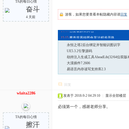
TA的每日心情
奋斗
游客，如果您要查看本帖隐藏内容请
回复
4 天前
14:44
吾爱破解工具包
15:15
魔兽世界纯图色算法精准寻路
永恒之塔2后台绑定并智能识图识字
UE5.3.2引擎源码
劫持注入生成工具AheadLib(32/64位双版
大漠插件7.2606
易语言内存读写支持库2.3
回复
wlaita2286
发表于 2018-9-2 04:29:10
|
显示全部楼层
必须第一个，感谢老师分享。
TA的每日心情
擦汗