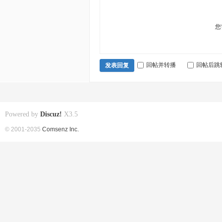
您
回帖并转播
回帖后跳
发表回复
Powered by
Discuz!
X3.5
© 2001-2035
Comsenz Inc.