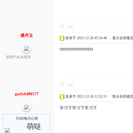
回复
楼丹玉
发表于 2021-12-20 05:54:40
|
显示全部楼
9999999999999999
该用户从未签到
回复
garly6480177
发表于 2021-12-26 13:32:11
|
显示全部楼
学习下学习下学习下
TA的每日心情
萌哒