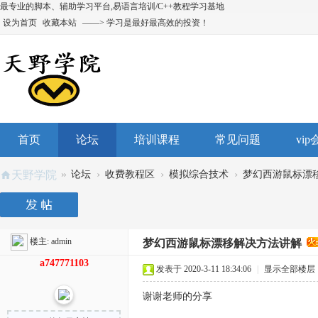
最专业的脚本、辅助学习平台,易语言培训/C++教程学习基地
设为首页
收藏本站
——> 学习是最好最高效的投资！
首页
论坛
培训课程
常见问题
vi
»
›
›
›
天野学院
论坛
收费教程区
模拟综合技术
梦幻西游鼠标漂
楼主:
admin
梦幻西游鼠标漂移解决方法讲解
a747771103
发表于 2020-3-11 18:34:06
|
显示全部楼层
谢谢老师的分享