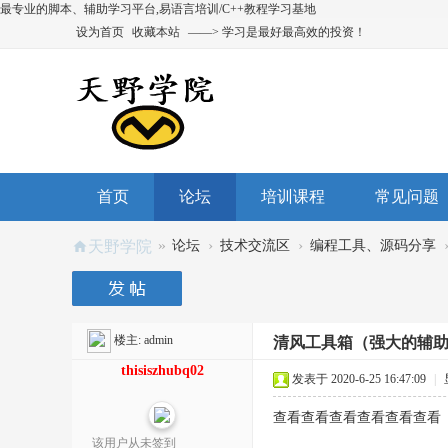
最专业的脚本、辅助学习平台,易语言培训/C++教程学习基地
设为首页
收藏本站
——> 学习是最好最高效的投资！
首页
论坛
培训课程
常见问题
»
›
›
天野学院
论坛
技术交流区
编程工具、源码分享
楼主:
admin
清风工具箱（强大的辅
thisiszhubq02
发表于 2020-6-25 16:47:09
|
查看查看查看查看查看查看
该用户从未签到