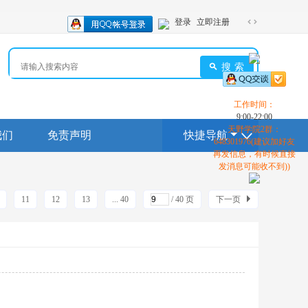
登录
立即注册
切
换
到
搜索
宽
版
工作时间：
9:00-22:00
天野学院2群：
我们
免责声明
快捷导航
648301976(建议加好友
再发信息，有时候直接
发消息可能收不到))
11
12
13
... 40
/ 40 页
下一页