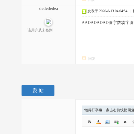
dedededea
发表于 2020-8-13 04:04:54
|
AADADADAD凑字数凑字
该用户从未签到
回复
懒得打字嘛，点击右侧快捷回