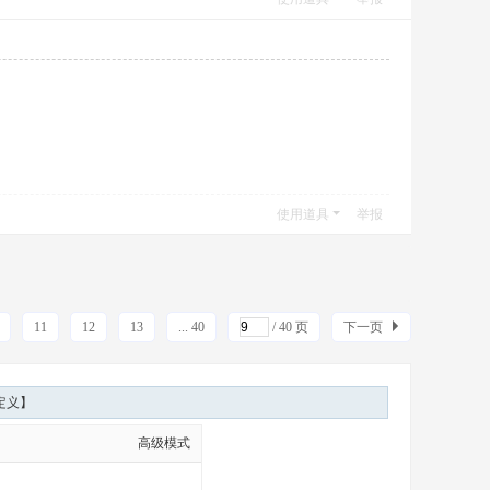
使用道具
举报
11
12
13
... 40
/ 40 页
下一页
定义】
高级模式