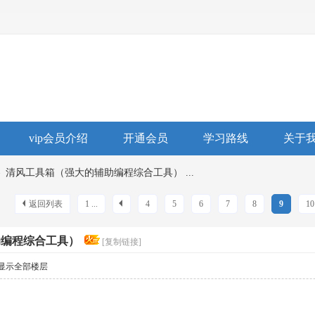
vip会员介绍
开通会员
学习路线
关于
›
清风工具箱（强大的辅助编程综合工具） ...
返回列表
1 ...
4
5
6
7
8
9
10
助编程综合工具）
[复制链接]
显示全部楼层