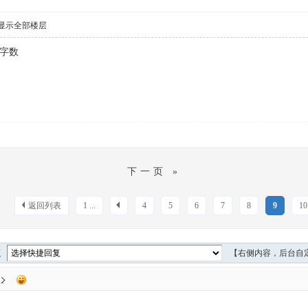
显示全部楼层
凑字数
下一页 »
返回列表
1 ...
4
5
6
7
8
9
10
复
【右侧内容，后台自