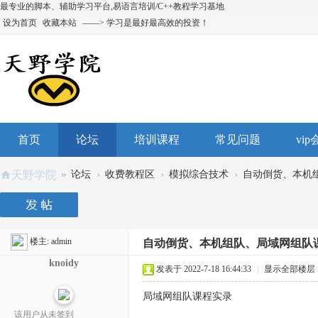
最专业的脚本、辅助学习平台,易语言培训/C++教程学习基地
设为首页
收藏本站
——> 学习是最好最高效的投资！
首页
论坛
培训课程
常见问题
vi
»
›
›
›
天野学院
论坛
收费教程区
模拟综合技术
自动倒货、本机组
楼主:
admin
自动倒货、本机组队、局域网组队
knoidy
发表于 2022-7-18 16:44:33
|
显示全部楼层
局域网组队课程实录
该用户从未签到