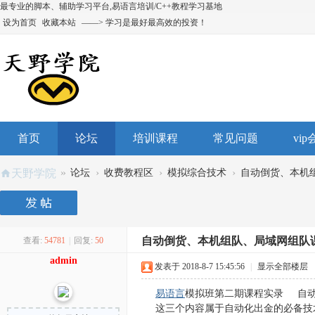
最专业的脚本、辅助学习平台,易语言培训/C++教程学习基地
设为首页
收藏本站
——> 学习是最好最高效的投资！
首页
论坛
培训课程
常见问题
vi
»
›
›
›
天野学院
论坛
收费教程区
模拟综合技术
自动倒货、本机组
自动倒货、本机组队、局域网组队
查看:
54781
|
回复:
50
admin
发表于 2018-8-7 15:45:56
|
显示全部楼层
易语言
模拟班第二期课程实录 自动
这三个内容属于自动化出金的必备技