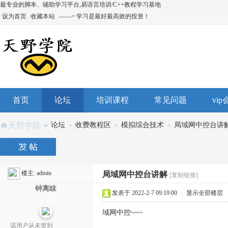
最专业的脚本、辅助学习平台,易语言培训/C++教程学习基地
设为首页
收藏本站
——> 学习是最好最高效的投资！
首页
论坛
培训课程
常见问题
vi
»
›
›
›
天野学院
论坛
收费教程区
模拟综合技术
局域网中控台讲
楼主:
admin
局域网中控台讲解
[复制链接]
钟离眜
发表于 2022-2-7 09:19:00
|
显示全部楼层
域网中控~~~
该用户从未签到