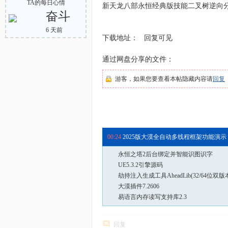
TA的每日心情
新天龙八部永恒经典版技能二叉树逆向
奋斗
6 天前
下载地址： 回复可见
通过网盘分享的文件：
游客，如果您要查看本帖隐藏内容请
回复
03:39
易语言X64—模拟器封包拦截与发送(无需
00:24
2025版大漠全自动多线程框架功能演示（
永恒之塔2后台绑定并智能识图识字
UE5.3.2引擎源码
劫持注入生成工具AheadLib(32/64位双版
大漠插件7.2606
易语言内存读写支持库2.3
回复