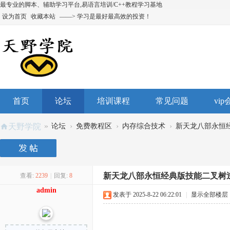
最专业的脚本、辅助学习平台,易语言培训/C++教程学习基地
设为首页
收藏本站
——> 学习是最好最高效的投资！
首页
论坛
培训课程
常见问题
vi
»
›
›
›
天野学院
论坛
免费教程区
内存综合技术
新天龙八部永恒经
新天龙八部永恒经典版技能二叉树
查看:
2239
|
回复:
8
admin
发表于 2025-8-22 06:22:01
|
显示全部楼层