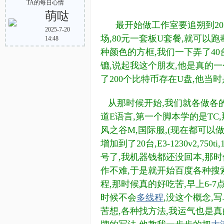
TA的每日心情
萌哒
最开始做工作室要追朔到20
2025-7-20
场,80元一套板U套餐,就可以
14:48
种颜色的方框,我们一下弄了40
镳,说起我这个朋友,他是真的一
了200个比特币存在U盘,他当
从那时候开始,我们就各做各的了
道E语言,第一个脚本学的是TC,
风之谷M,国际服,(现在都可以
增加到了20台,E3-1230v2,
号了,我机器钱都还没回本,那
作不难,于是就开始百度各种搜
程,那时候真的好吃苦,早上6-7
时候不会
多线程
,没这个概念,
苦想,各种找方法,我运气也是