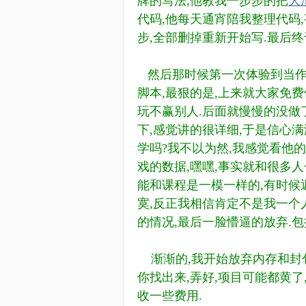
牌的写法,他教我一步步的把
大
代码,他每天通宵陪我整理代码,
步,全部删掉重新开始写.最后
然后那时候第一次体验到当作者
脚本,最狠的是,上来就大家免费
玩不赢别人.后面就慢慢的没做
下,感觉讲的很详细,于是信心
学吗?我不以为然,我感觉看他
戏的数据,嘿嘿,事实就和很多
能和课程是一模一样的,有时候
寞,反正我相信肯定不是我一个
的情况,最后一脸懵逼的放弃.
渐渐的,我开始放弃内存和封包
你找出来,弄好,项目可能都黄
收一些费用.