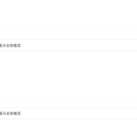
显示全部楼层
显示全部楼层