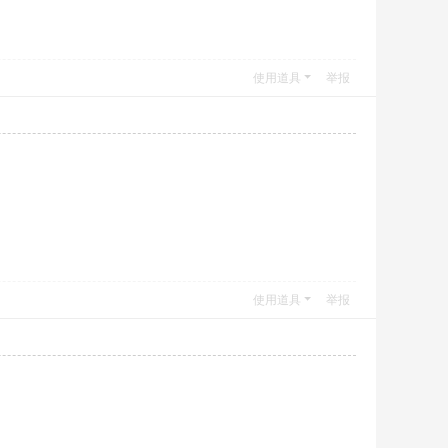
使用道具
举报
使用道具
举报