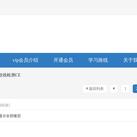
vip会员介绍
开通会员
学习路线
关于
游戏检测CE
返回列表
1
制链接]
显示全部楼层