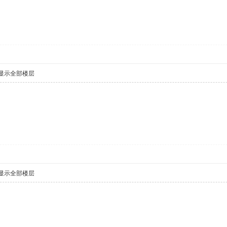
显示全部楼层
显示全部楼层