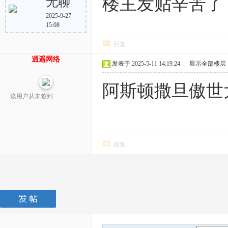
楼主发贴辛苦了
无聊
2025-9-27
15:08
回复
逍遥网络
发表于 2025-5-11 14:19:24
|
显示全部楼层
阿斯顿撒旦傲世
该用户从未签到
回复