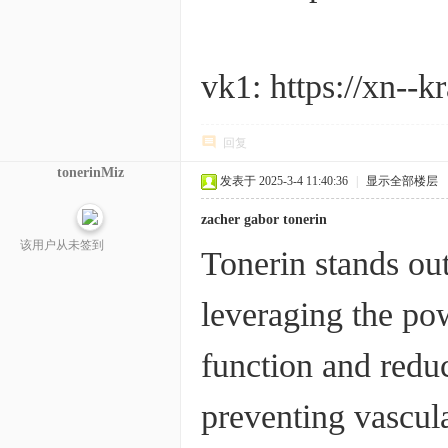
vk1: https://xn--
回复
tonerinMiz
发表于 2025-3-4 11:40:36
|
显示全部楼层
zacher gabor tonerin
该用户从未签到
Tonerin stands out 
leveraging the po
function and reduc
preventing vascula