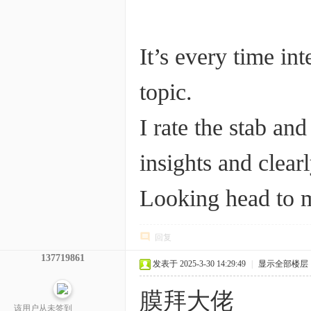
It’s every time int
topic.
I rate the stab and
insights and clear
Looking head to mo
回复
137719861
发表于 2025-3-30 14:29:49
|
显示全部楼层
膜拜大佬
该用户从未签到